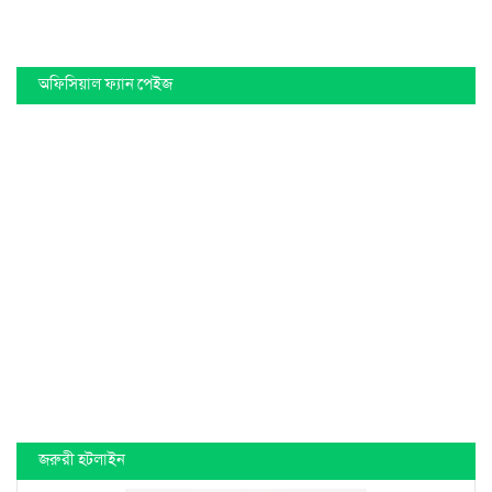
অফিসিয়াল ফ্যান পেইজ
জরুরী হটলাইন