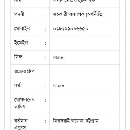
নাম
:
জনাব মোঃ জহুরুল হক
পদবী
:
সহকারী অধ্যাপক (অর্থনীতি)
মোবাইল
:
০১৮১৯১০৯৬৬৫০
ইমেইল
:
লিঙ্গ
:
Male
রক্তের গ্রুপ
:
ধর্ম
:
Islam
যোগদানের
:
তারিখ
বর্তমান
:
মিরসরাই কলেজ, চট্টগ্রাম
এড্রেস