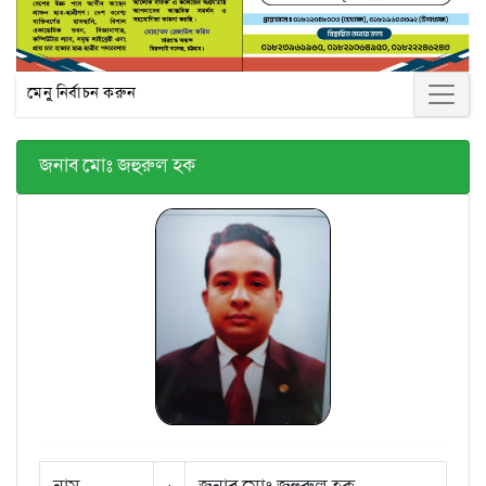
মেনু নির্বাচন করুন
জনাব মোঃ জহুরুল হক